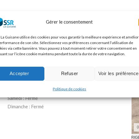
Horaires d’ouverture du
Gérer le consentement
standard administratif
 La Guisane utilise des cookies pour vous garantir la meilleure expérience et amélio
performance de son site. Sélectionnez vos préférences concernant l’utilisation de
kies via cette bannière. Vous pouvez à tout moment retirer votre consentement en
quant sur l’icône cookie maintenu pendant toute la durée de votre navigation.
Lundi : 9:00/12:00 – 14:00/17:00
Mardi : 9:00/12:00 – 14:00/17:00
Mercredi : 9:00/12:00 – 14:00/17:00
Accepter
Refuser
Voir les préférenc
Jeudi : 9:00/12:00 – 14:00/17:00
Politique de cookies
Vendredi : 9:00/12:00 – 14:00/17:00
Samedi : Fermé
Dimanche : Fermé