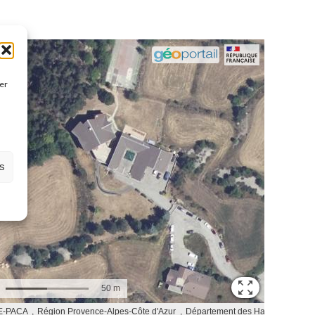
rer
es