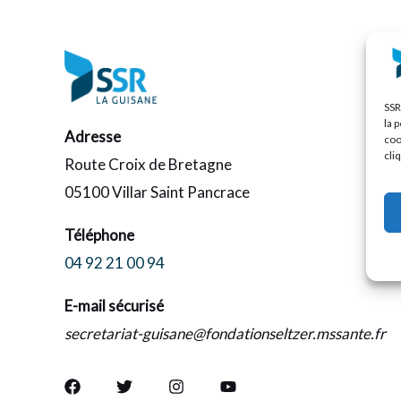
SSR
la 
Adresse
coo
cli
Route Croix de Bretagne
05100 Villar Saint Pancrace
Téléphone
04 92 21 00 94
E-mail sécurisé
secretariat-guisane@fondationseltzer.mssante.fr