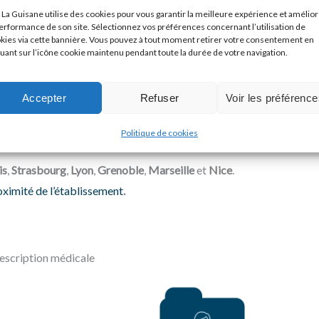
 La Guisane utilise des cookies pour vous garantir la meilleure expérience et amélio
performance de son site. Sélectionnez vos préférences concernant l’utilisation de
kies via cette bannière. Vous pouvez à tout moment retirer votre consentement en
quant sur l’icône cookie maintenu pendant toute la durée de votre navigation.
Accepter
Refuser
Voir les préférenc
Politique de cookies
is
,
Strasbourg
,
Lyon
,
Grenoble
,
Marseille
et
Nice
.
oximité de l’établissement
.
rescription médicale