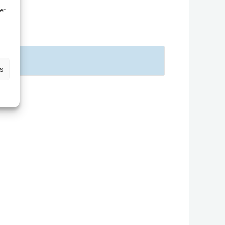
rer
es